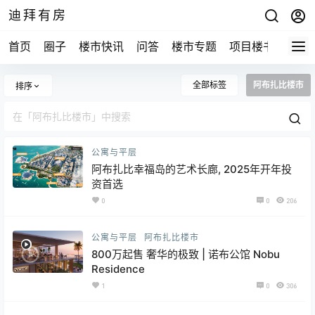
迪拜有房
首页
圈子
楼市快讯
问答
楼市专题
项目楼书
全部标签
阿布扎比楼市
排序
公寓与平层
阿布扎比幸福岛的艺术长廊, 2025年开年投
资首选
0
0
206
公寓与平层
阿布扎比楼市
800万起售 奢华的极致 | 诺布公馆 Nobu
Residence
1
0
306