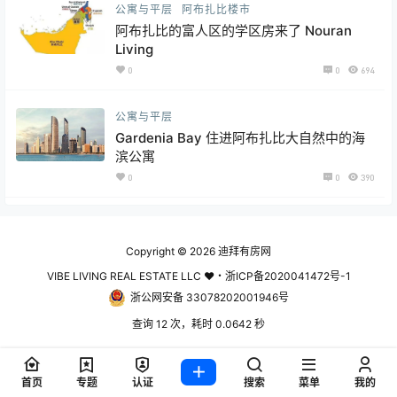
公寓与平层
阿布扎比楼市
阿布扎比的富人区的学区房来了 Nouran
Living
0
0
694
公寓与平层
Gardenia Bay 住进阿布扎比大自然中的海
滨公寓
0
0
390
Copyright © 2026
迪拜有房网
VIBE LIVING REAL ESTATE LLC ♥・浙ICP备2020041472号-1
浙公网安备 33078202001946号
查询 12 次，耗时 0.0642 秒
首页
专题
认证
搜索
菜单
我的