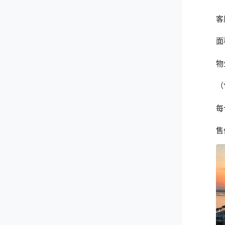
客
面
物
（
每
售