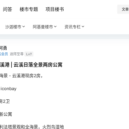
问答
楼市专题
项目楼书
文章
沙迦楼市
阿基曼楼市
资讯专栏
阿勇
石会员
迪拜至尊
Lv7
溪港 | 云溪日落全景两房公寓
海景 - 云溪港现房2房，
 iconbay
 房2卫
新公寓
利法塔景观和全海景，火烈鸟湿地