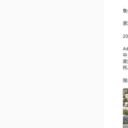
售
景
2
A
中
是
所
限