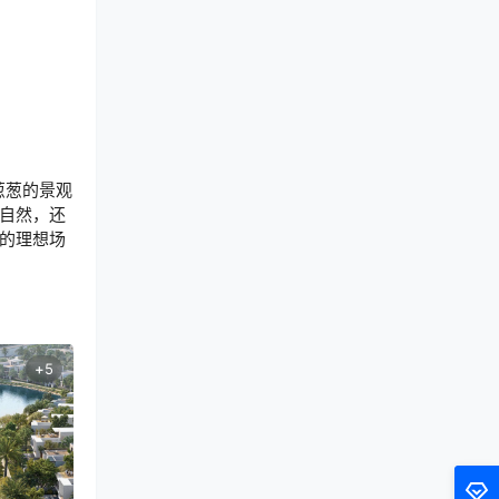
郁葱葱的景观
自然，还
的理想场
+
5