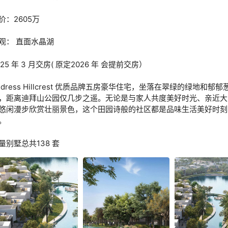
价：2605万
观： 直面水晶湖
025 年 3 月交房( 原定2026 年 会提前交房）
ddress Hillcrest 优质品牌五房豪华住宅，坐落在翠绿的绿地和郁
，距离迪拜山公园仅几步之遥。无论是与家人共度美好时光、亲近大
悠闲漫步欣赏壮丽景色，这个田园诗般的社区都是品味生活美好时刻
。
量别墅总共138 套