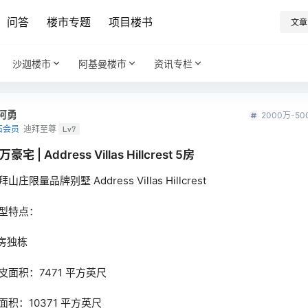
问答
楼市专题
项目楼书
文章
沙迦楼市
阿基曼楼市
资讯专栏
阿勇
2000万-5
石会员
迪拜至尊
Lv7
豪宅 | Address Villas Hillcrest 5房
拜山庄限量品牌别墅 Address Villas Hillcrest
型特点：
 房独栋
皮面积：7471 平方英尺
面积：10371 平方英尺