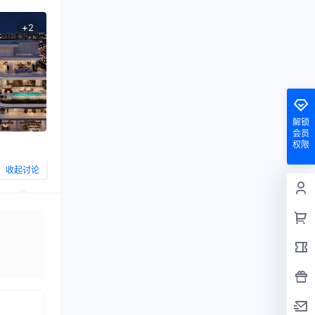
+
2
解锁
会员
权限
收起讨论
发布