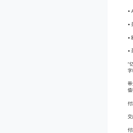
• 
• 
• 
• 
“
字
带
值
付
交
付