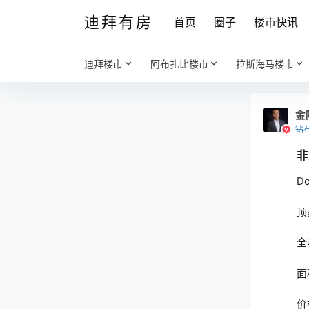
迪拜有房
首页
圈子
楼市快讯
迪拜楼市
阿布扎比楼市
拉斯海马楼市
金
钻
非
D
顶
全
面
价