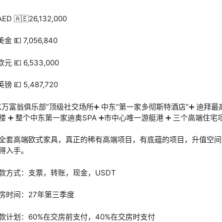
AED 🇦🇪26,132,000
美金 💵 7,056,840
欧元 💶 6,533,000
英镑 💷 5,487,720
亿万富翁俱乐部”顶级社交场所➕ 中东“第一家多彻斯特酒店”➕ 迪拜最
楼 ➕ 整个中东第一家迪奥SPA ➕市中心唯一游艇港 ➕ 三个高端住宅
全套高端欧式家具，真正的稀有高端项目，有底蕴的项目，升值空间
得入手。
款方式：支票，转账，现金，USDT
房时间：27年第三季度
款计划：60%在交房前支付，40%在交房时支付