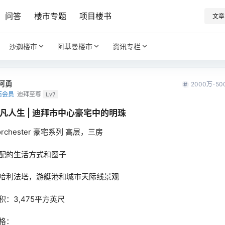
问答
楼市专题
项目楼书
文章
沙迦楼市
阿基曼楼市
资讯专栏
阿勇
2000万-5
石会员
迪拜至尊
Lv7
凡人生 | 迪拜市中心豪宅中的明珠
orchester 豪宅系列 高层，三房
配的生活方式和圈子
哈利法塔，游艇港和城市天际线景观
积：3,475平方英尺
格：