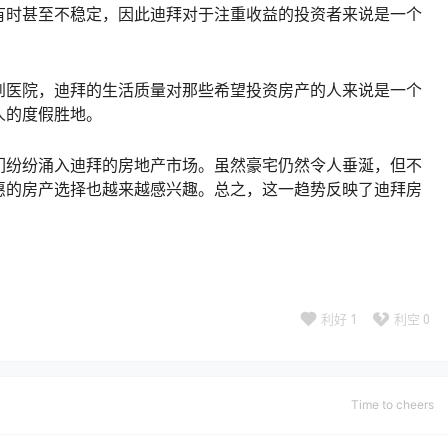
有时甚至不稳定，因此迪拜对于注重收益的投资者来说是一个
到医院，迪拜的生活质量对那些希望投资房产的人来说是一个
人的度假胜地。
们纷纷涌入迪拜的房地产市场。虽然豪宅仍然令人垂涎，但不
惠的房产选择也越来越感兴趣。总之，这一趋势反映了迪拜房
利好
1
利空
0
Time to cheers