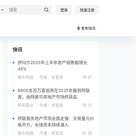
登录
快速注册
发布快讯
快讯
伊玛尔2025年上半年房产销售额增长
46%
楼市简报
作者：
房管家
18:47
9800名百万富翁将在2025年搬到阿联
酋，迪拜豪华房地产市场终获益
移民置业
作者：
房管家
10:13
阿联酋房地产市场全面走强：交易量与价
格齐升，全球资本持续涌入
楼市简报
作者：
房管家
22:18