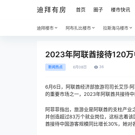
迪拜有房
首页
圈子
楼市快讯
迪拜楼市
阿布扎比楼市
拉斯海马楼市
2023年阿联酋接待120
36
新闻热点
6月
08日
6月6日，阿联酋经济部旅游司司长艾莎·
的重要市场之一，2023年阿联酋共接待
阿菲菲指出，旅游业是阿联酋的支柱产业之
并创造超过83万个就业岗位，这标志着
酋接待中国游客规模同比增长30%，她对