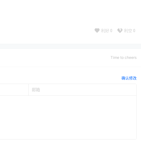
利好
0
利空
0
Time to cheers
确认修改