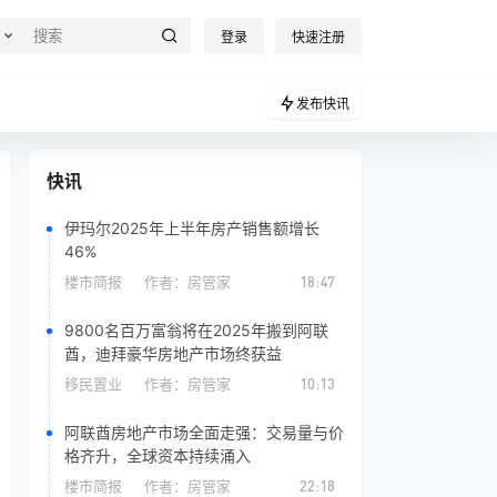
登录
快速注册
发布快讯
快讯
伊玛尔2025年上半年房产销售额增长
46%
楼市简报
作者：
房管家
18:47
9800名百万富翁将在2025年搬到阿联
酋，迪拜豪华房地产市场终获益
移民置业
作者：
房管家
10:13
阿联酋房地产市场全面走强：交易量与价
格齐升，全球资本持续涌入
楼市简报
作者：
房管家
22:18