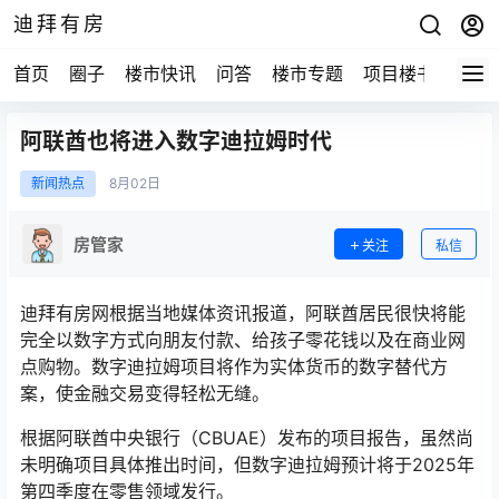
迪拜有房
首页
圈子
楼市快讯
问答
楼市专题
项目楼书
阿联酋也将进入数字迪拉姆时代
新闻热点
8月
02日
房管家
关注
私信
迪拜有房网根据当地媒体资讯报道，阿联酋居民很快将能
完全以数字方式向朋友付款、给孩子零花钱以及在商业网
点购物。
数字迪拉姆
项目将作为实体货币的数字替代方
案，使金融交易变得轻松无缝。
根据阿联酋中央银行（CBUAE）发布的项目报告，虽然尚
未明确项目具体推出时间，但数字迪拉姆预计将于2025年
第四季度在零售领域发行。