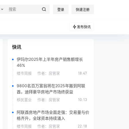
登录
快速注册
发布快讯
快讯
伊玛尔2025年上半年房产销售额增长
46%
楼市简报
作者：
房管家
18:47
9800名百万富翁将在2025年搬到阿联
酋，迪拜豪华房地产市场终获益
移民置业
作者：
房管家
10:13
阿联酋房地产市场全面走强：交易量与价
格齐升，全球资本持续涌入
楼市简报
作者：
房管家
22:18