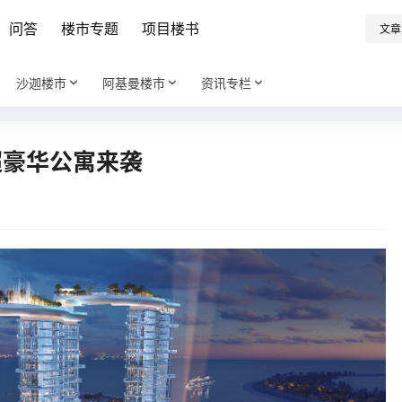
问答
楼市专题
项目楼书
文章
沙迦楼市
阿基曼楼市
资讯专栏
港超豪华公寓来袭