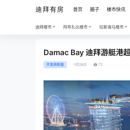
迪拜有房
首页
圈子
楼市快讯
迪拜楼市
阿布扎比楼市
拉斯海马楼市
Damac Bay 迪拜游艇
72
开发商新盘
1月
28日