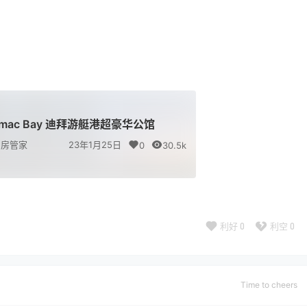
amac Bay 迪拜游艇港超豪华公馆
房管家
23年1月25日
0
30.5k
利好
0
利空
0
Time to cheers