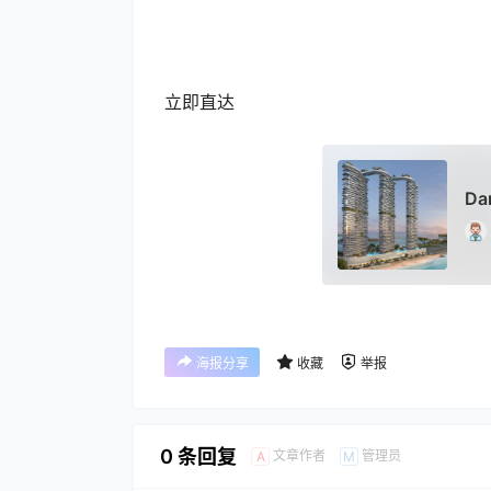
立即直达
D
海报分享
收藏
举报
0 条回复
文章作者
管理员
A
M