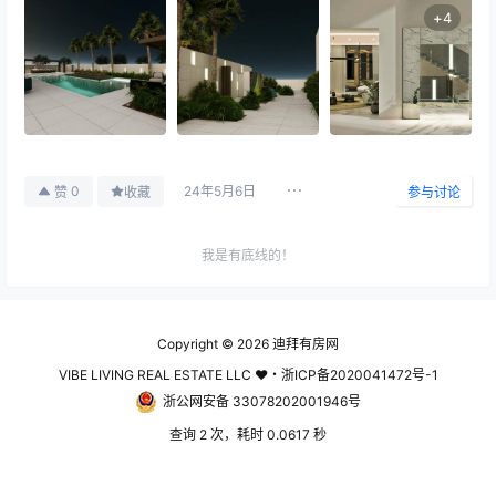
+
4
24年5月6日
0
赞
收藏
参与讨论
我是有底线的！
最新开盘
2026-05-18
独栋别墅300万起售，双城联动社区来了
Copyright © 2026
迪拜有房网
12:07:53
VIBE LIVING REAL ESTATE LLC ♥・浙ICP备2020041472号-1
500-1000万的房产
浙公网安备 33078202001946号
2026-02-10
26年入住的美丹别墅社区联排3层别墅出售
22:49:42
查询 2 次，耗时 0.0617 秒
最新开盘
2025-12-29