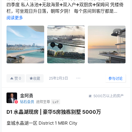
四季度 私人泳池➕无敌海景➕双入户➕双厨房➕保姆间 凭楼倚
栏，可坐观日升日落，朝晖夕阴！ 每个房间到客厅都是...
阅读更多
+
2
25年2月3日
0
赞
收藏
参与讨论
金阿勇
5000万以上的房产
钻石会员
迪拜至尊
Lv7
D1 水晶湖现房 | 豪华5房独栋别墅 5000万
皇城水晶湖一区 District 1 MBR City