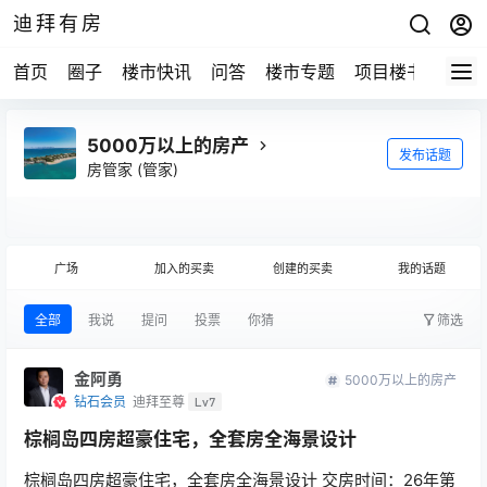
迪拜有房
首页
圈子
楼市快讯
问答
楼市专题
项目楼书
5000万以上的房产
发布话题
房管家
(管家)
广场
加入的买卖
创建的买卖
我的话题
全部
我说
提问
投票
你猜
筛选
金阿勇
5000万以上的房产
钻石会员
迪拜至尊
Lv7
棕榈岛四房超豪住宅，全套房全海景设计
棕榈岛四房超豪住宅，全套房全海景设计 交房时间：26年第