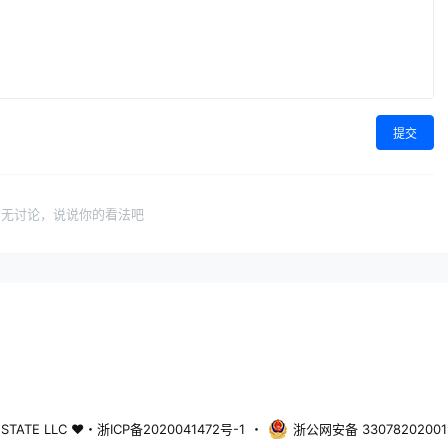
提交
暂无讨论，说说你的看法吧
L ESTATE LLC ♥・浙ICP备2020041472号-1
・
浙公网安备 33078202001