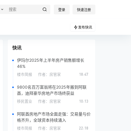
登录
快速注册
发布快讯
快讯
伊玛尔2025年上半年房产销售额增长
46%
楼市简报
作者：
房管家
18:47
9800名百万富翁将在2025年搬到阿联
酋，迪拜豪华房地产市场终获益
移民置业
作者：
房管家
10:13
阿联酋房地产市场全面走强：交易量与价
格齐升，全球资本持续涌入
楼市简报
作者：
房管家
22:18