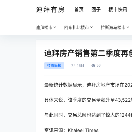
迪拜有房
首页
圈子
楼市快讯
迪拜楼市
阿布扎比楼市
拉斯海马楼市
迪拜房产销售第二季度再
56
楼市简报
7月
16日
最新统计数据显示，迪拜房地产市场在20
具体来说，该季度的交易量飙升至43,522
与此同时，交易总额也达到了惊人的1244
资讯来源：Khaleej Times