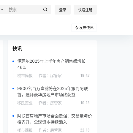
登录
快速注册
发布快讯
快讯
伊玛尔2025年上半年房产销售额增长
46%
楼市简报
作者：
房管家
18:47
9800名百万富翁将在2025年搬到阿联
酋，迪拜豪华房地产市场终获益
移民置业
作者：
房管家
10:13
阿联酋房地产市场全面走强：交易量与价
格齐升，全球资本持续涌入
楼市简报
作者：
房管家
22:18