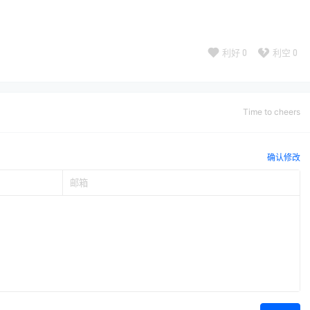
利好
0
利空
0
Time to cheers
确认修改