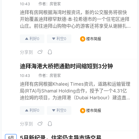
10:43
作者：
房管家
迪拜有房网根据海湾时报资讯，新的公交服务将很快
开始覆盖迪拜穆罕默德·本·拉希德市的一个住宅区迪拜
山庄。前往迪拜山购物中心的游客还将享受从谢赫扎
耶德路的 Equiti 地铁站出发的新服务。道路交通管理
利好
0
利空
0
楼市简报
局 (RTA) 尚未正式宣布新服务和时间安排，但Khaleej
Times可以确认公交车将从 Equiti 地铁站出发，沿着
分享到
Umm Suqeim 路行驶，并在迪拜山购物中心、商业园
区、Acacia 1…
迪拜海港大桥把通勤时间缩短到3分钟
10:43
作者：
房管家
迪拜有房网根据Khaleej Times资讯，道路和运输管理
局(RTA)与Shamal Holding合作，授予了一个4.31亿
迪拉姆的项目，为迪拜港（Dubai Harbour）建造直接
进出点。 RTA总干事兼执行董事会主席表示:“该项目为
利好
0
利空
0
楼市简报
迪拜港提供了直接进出的通道，以缓解游客和居民的
流动。它包括建造一座双向两车道的桥梁，跨度为
分享到
1500米，每小时可容纳6000辆汽车。这座桥从
Sheikh Zay…
5月新纪录，住宅仍主导市场交易
6月