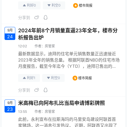
利好
0
利空
0
楼市简报
规划保持一致，将人工智能驱动的分析和数字化解决
方案纳入物业管理。 该战略发布之际，迪拜房地产市
分享到
场在2024年前九个月录得16.3万笔交易，价值5440
亿迪拉姆，投资额达3760亿迪拉姆，市场表现稳…
2024年前8个月销量直逼23年全年，楼市分
9月
24
析报告出炉
12:02
作者：
房管家
最新数据显示，迪拜的住宅单元销售数量正迅速接近
2023年全年的销售总量。 根据阿联酋NBD的住宅市场
月度报告，截至今年迄今（YTD），迪拜已售出的住
宅单位总数达到了104,250套，与2023年全年的总交
利好
1
利空
0
楼市简报
易量相比，仅少了14,000套。 2024年前8个月，迪拜
房地产市场持续稳定上涨。 根据迪拜土地局（DXB）
分享到
官网数据显示，8月房地产交易量共计16,159套，同比
去年增长36.9%；总销售额达到4…
米高梅已向阿布扎比当局申请博彩牌照
9月
23
13:55
作者：
房管家
此前，永利宣布在拉斯海玛的马里安岛建设阿联酋首
家赌场，这一消息引发热议。 近期，阿联酋又出现了