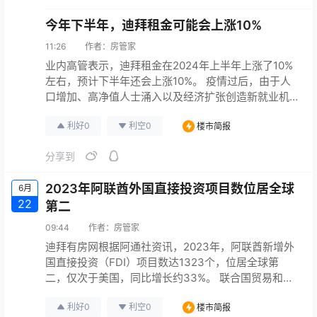
瑞士：+1500 希腊：+120…
今年下半年，迪拜租金可能会上涨10%
11:26
作者：
房管家
业内高管表示，迪拜租金在2024年上半年上涨了10%
左右，预计下半年还会上涨10%。 疫情过后，由于人
口增加、高净值人士涌入以及经济扩张创造新就业机
会，迪拜的租金一直在稳步上涨。 Allsopp and
利好
0
利空
0
楼市简报
Allsopp董事长Lewis Allsopp预测，2024年下半年和
2025年，租金涨幅可能会相对稳定。 他说：“在今年
分享到
第二季度，超过10000套新房投入市场，供应增加至关
重要。超过3万新居民在…
2023年阿联酋外国直接投资项目数位居全球
6月
22
第二
09:44
作者：
房管家
迪拜有房网根据阿通社资讯，2023年，阿联酋新增外
国直接投资（FDI）项目数达1323个，位居全球第
二，仅次于美国，同比增长约33%。 联合国贸易和发
展会议发布的报告显示，阿联酋在2023年吸引的外国
利好
0
利空
0
楼市简报
直接投资项目流入量达到了306.88亿美元（约合1126