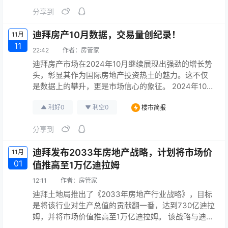
分享到
迪拜房产10月数据，交易量创纪录！
11月
11
22:42
作者：
房管家
迪拜房产市场在2024年10月继续展现出强劲的增长势
头，彰显其作为国际房地产投资热土的魅力。这不仅
是数据上的攀升，更是市场信心的象征。 2024年10
月，迪拜房地产市场迎来了新的历史里程碑，共达成
利好
0
利空
0
楼市简报
了约20,461宗销售交易。 初步的迪拜房地产市场分析
还显示，73%的交易涉及的是预售或在建房产。在所
分享到
有交易中，住宅市场占据了主导地位，接近95%，即
超过19,400宗交易。 更多资讯：
迪拜发布2033年房地产战略，计划将市场价
11月
01
值推高至1万亿迪拉姆
12:11
作者：
房管家
迪拜土地局推出了《2033年房地产行业战略》，目标
是将该行业对生产总值的贡献翻一番，达到730亿迪拉
姆，并将市场价值推高至1万亿迪拉姆。 该战略与迪拜
经济议程D33、迪拜社会议程33和迪拜2040城市总体