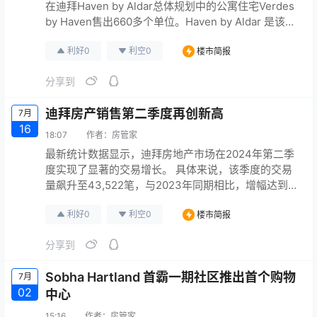
在迪拜Haven by Aldar总体规划中的公寓住宅Verdes
by Haven售出660多个单位。Haven by Aldar 是该公
司与迪拜控股公司合作在迪拜的第一个开发项目。
利好
0
利空
0
楼市简报
Aldar 通过其销售活动创造了超过10亿迪拉姆的收入。
外籍居民和海外买家占销售额的83%，印度、埃及和
分享到
英国护照持有人代表了销售额排名前三的国际市场，
并…
迪拜房产销售第二季度再创新高
7月
16
18:07
作者：
房管家
最新统计数据显示，迪拜房地产市场在2024年第二季
度实现了显著的交易增长。 具体来说，该季度的交易
量飙升至43,522笔，与2023年同期相比，增幅达到了
45%。 与此同时，交易总额也达到了惊人的1244亿迪
利好
0
利空
0
楼市简报
拉姆，同比增长了37%。 资讯来源：Khaleej Times
分享到
Sobha Hartland 首霸一期社区推出首个购物
7月
02
中心
15:16
作者：
房管家