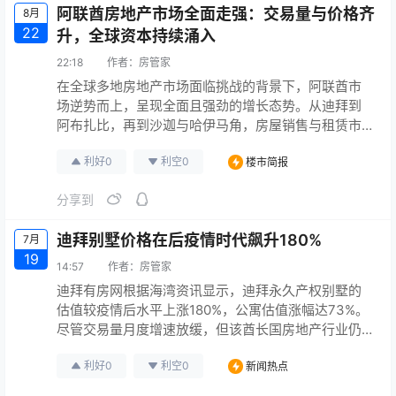
阿联酋房地产市场全面走强：交易量与价格齐
8月
22
升，全球资本持续涌入
22:18
作者：
房管家
在全球多地房地产市场面临挑战的背景下，阿联酋市
场逆势而上，呈现全面且强劲的增长态势。从迪拜到
阿布扎比，再到沙迦与哈伊马角，房屋销售与租赁市
场供需两旺，价格持续攀升，吸引了全球投资者的目
利好
0
利空
0
楼市简报
光。 市场表现：交易活跃，价格普涨 迪拜市场创纪录
增长 作为区域核心，迪拜房地产市场表现尤为突出。
分享到
根据迪拜土地局（Dubai Land Department） 发布的
数据，2025年上半年市场动能强劲： 交易规模创新…
迪拜别墅价格在后疫情时代飙升180%
7月
19
14:57
作者：
房管家
迪拜有房网根据海湾资讯显示，迪拜永久产权别墅的
估值较疫情后水平上涨180%，公寓估值涨幅达73%。
尽管交易量月度增速放缓，但该酋长国房地产行业仍
持续繁荣。 房地产咨询公司ValuStrat最新报告指出，
利好
0
利空
0
新闻热点
6月份别墅资本价值月增长1.9%，年增长率达28.7%。
业内人士表示，“市场正显现出成熟迹象，不过到2025