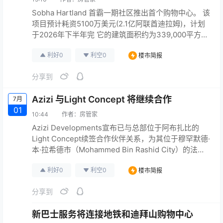
Sobha Hartland 首霸一期社区推出首个购物中心。 该
项目预计耗资5100万美元(2.1亿阿联酋迪拉姆)，计划
于2026年下半年完 它的建筑面积约为339,000平方英
尺，可出租总面积为115,000平方米。 购物中心的便利
利好
0
利空
0
楼市简报
设施将包括35家零售店和10家F&B商店，以及一家超
市、健身房、运动场和一个休闲娱乐区。 本文资讯：
分享到
Gulf news
原文连接
Azizi 与Light Concept 将继续合作
7月
01
10:44
作者：
房管家
Azizi Developments宣布已与总部位于阿布扎比的
Light Concept续签合作伙伴关系，为其位于穆罕默德·
本·拉希德市（Mohammed Bin Rashid City）的法国
地中海风格海滨社区里维埃拉（Riviera）的第四阶段
利好
0
利空
0
楼市简报
提供合作伙伴关系。 作为著名的照明设计顾问，Light
Concept以其深厚的行业专业知识和致力于提供出色
分享到
的照明解决方案而闻名。 根据此次合作，它将负…
新巴士服务将连接地铁和迪拜山购物中心