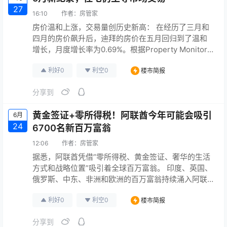
27
16:10
作者：
房管家
房价温和上涨，交易量创历史新高： 在经历了三月和
四月的房价飙升后，迪拜的房价在五月回归到了温和
增长，月度增长率为0.69%。根据Property Monitor
动态价格指数（DPI），目前迪拜的房产价格为每平方
利好
0
利空
0
楼市简报
英尺1,360迪拉姆，比2014年9月的市场峰值高出
10.25%。 销售交易量创历史新高： 五月份的房产交易
分享到
量达到了17,139笔，比上月增长了47.7%，比去年同期
增长了45.9%。这种增…
黄金签证+零所得税！阿联酋今年可能会吸引
6月
24
6700名新百万富翁
12:06
作者：
房管家
据悉，阿联酋凭借“零所得税、黄金签证、奢华的生活
方式和战略位置”吸引着全球百万富翁。 印度、英国、
俄罗斯、中东、非洲和欧洲的百万富翁持续涌入阿联
酋，该国吸引的百万富翁数量预计将是美国的两倍
利好
0
利空
0
楼市简报
（3800人）。 2024年吸引最多百万富翁的10个国
家： 阿联酋：+6700 美国：+3800 新加坡：+3500
分享到
加拿大：+3200 澳大利亚：+2500 意大利：+2200