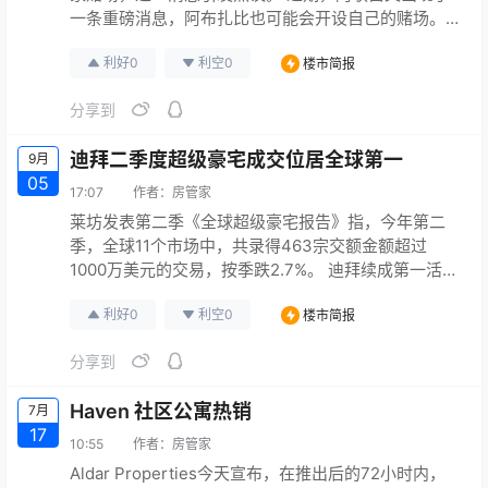
一条重磅消息，阿布扎比也可能会开设自己的赌场。
米高梅首席执行官比尔·霍恩巴克（Bill Hornbuckle）
利好
0
利空
0
楼市简报
表示，希望我们能够在阿联酋首都拿到博彩牌照
（gaming license）。 尽管相关的申请细节并未透
分享到
露，但米高梅度假村已确认在阿联酋申请赌场牌照。
根据比尔·霍恩巴克的说法，米高梅已向阿布扎比的…
迪拜二季度超级豪宅成交位居全球第一
9月
05
17:07
作者：
房管家
莱坊发表第二季《全球超级豪宅报告》指，今年第二
季，全球11个市场中，共录得463宗交额金额超过
1000万美元的交易，按季跌2.7%。 迪拜续成第一活跃
的超级豪宅市场，香港居第三位。今年第二季，迪拜
利好
0
利空
0
楼市简报
以85宗交易，再次成为最活跃的超级豪宅市场，但交
易宗数按季下跌19%。纽约居第二位，录得72宗，按
分享到
季增24%；香港居第三位，录得61宗，按年增69%。
原文连接
Haven 社区公寓热销
7月
17
10:55
作者：
房管家
Aldar Properties今天宣布，在推出后的72小时内，