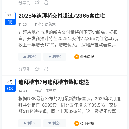
分享到
年下半年增长势头可能会放缓。”“虽然过去12个月销售
多次出现放缓，且6月交易量环比5月有所…
2025年迪拜将交付超过72365套住宅
7月
16
11:23
作者：
房管家
迪拜房地产市场的新房交付量将创下历史新高。据报
道，开发商预计将在2025年交付72,365套住宅单元，
较上一年增长171%，增幅惊人。 房地产推动着迪拜酋
长国的经济增长，使其城市景观进一步延伸至沙漠和
利好
0
利空
0
楼市简报
阿拉伯湾沿岸，那里的人工岛屿吸引了来自世界各地
的游客。 迪拜目前有1180个在建项目，超过32.5万套
分享到
住宅单元正在开发中，城市天际线正以前所未有的速
度焕然一新。 得益于房地产行业推动的快速城市化进
迪拜楼市2月迪拜楼市数据速递
3月
程，…
03
14:41
作者：
房管家
根据DXB最新公布的2月最新数据显示，2025年2月迪
拜共计销售16099套，同比去年增长了35.5％，交易
额511亿迪拉姆，同比上涨39.9％，这一数据不仅彰显
了迪拜作为全球热门投资目的地的持续吸引力，也反
利好
0
利空
0
楼市简报
映了市场交易的活跃程度。 更多资讯直达：