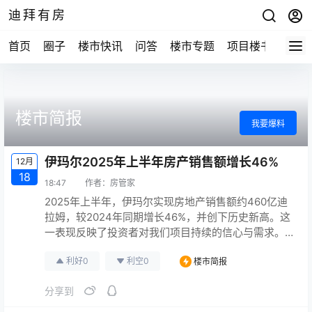
迪拜有房
首页
圈子
楼市快讯
问答
楼市专题
项目楼书
楼市简报
我要爆料
伊玛尔2025年上半年房产销售额增长46%
12月
18
18:47
作者：
房管家
2025年上半年，伊玛尔实现房地产销售额约460亿迪
拉姆，较2024年同期增长46%，并创下历史新高。这
一表现反映了投资者对我们项目持续的信心与需求。
截至2025年6月30日，房地产销售形成的收入积压增
利好
0
利空
0
楼市简报
至1463亿迪拉姆，同比增长62%，进一步巩固了公司
未来收入的可见性。 受房地产开发、零售、酒店及国
分享到
际业务强劲表现的推动，公司营收增至198亿迪拉姆，
较去年同期增长38%。 更多资讯：