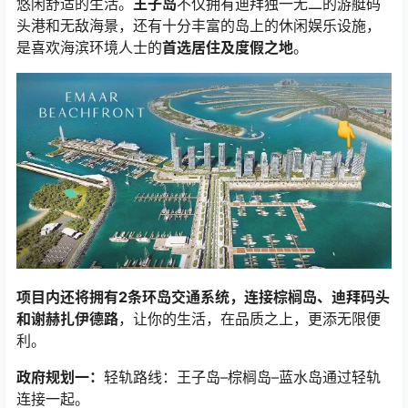
悠闲舒适的生活。
王子岛
不仅拥有迪拜独一无二的游艇码
头港和无敌海景，还有十分丰富的岛上的休闲娱乐设施，
是喜欢海滨环境人士的
首选居住及度假之地
。
项目内还将拥有2条环岛交通系统，连接棕榈岛、迪拜码头
和谢赫扎伊德路
，让你的生活，在品质之上，更添无限便
利。
政府规划一：
轻轨路线：王子岛–棕榈岛–蓝水岛通过轻轨
连接一起。