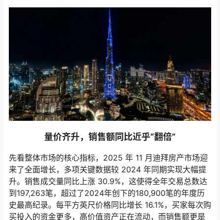
量价齐升，销售额同比近乎“翻倍”
先看整体市场的核心指标，2025 年 11 月迪拜房产市场迎
来了全面增长，多项关键数据较 2024 年同期实现大幅提
升。销售成交量同比上涨 30.9%，这使得全年交易总数达
到197,263笔，超过了2024年创下的180,900笔的年度历
史最高纪录。每平方英尺价格同比增长 16.1%，买家每次购
买投入的资金更多，高价值资产正在流动，而销售额更是