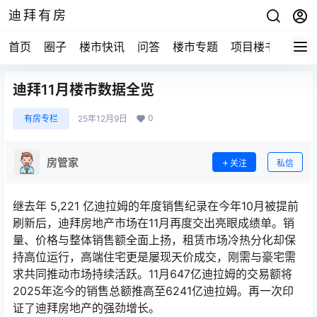
迪拜有房
首页
圈子
楼市快讯
问答
楼市专题
项目楼书
迪拜11月楼市数据全览
0
有房专栏
25年12月9日
房管家
关注
私信
继去年 5,221 亿迪拉姆的年度销售纪录在今年10月被提前
刷新后，迪拜房地产市场在11月再度交出亮眼成绩单。销
量、价格与整体销售额全面上扬，租赁市场冷热分化却保
持高位运行，高端住宅更是屡现天价成交，刚需与豪宅需
求共同推动市场持续活跃。11月647亿迪拉姆的交易额将
2025年迄今的销售总额推高至6241亿迪拉姆。再一次印
证了迪拜房地产的强劲增长。