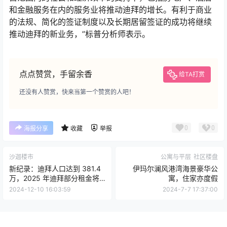
和金融服务在内的服务业将推动迪拜的增长。有利于商业
的法规、简化的签证制度以及长期居留签证的成功将继续
推动迪拜的新业务，”标普分析师表示。
点点赞赏，手留余香
给TA打赏
还没有人赞赏，快来当第一个赞赏的人吧！
0
0
海报分享
收藏
举报
沙迦楼市
公寓与平层
社区楼盘
新纪录：迪拜人口达到 381.4
伊玛尔澜风港湾海景豪华公
万，2025 年迪拜部分租金将
寓，住家亦度假
上涨10%
2024-12-10 16:03:59
2024-7-7 17:37:00