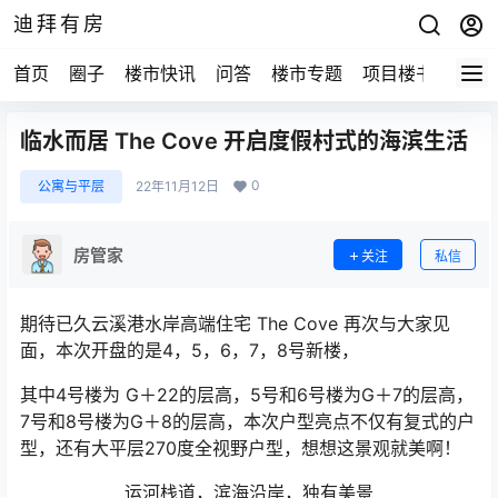
迪拜有房
首页
圈子
楼市快讯
问答
楼市专题
项目楼书
临水而居 The Cove 开启度假村式的海滨生活
0
公寓与平层
22年11月12日
房管家
关注
私信
期待已久云溪港水岸高端住宅 The Cove 再次与大家见
面，本次开盘的是4，5，6，7，8号新楼，
其中4号楼为 G＋22的层高，5号和6号楼为G＋7的层高，
7号和8号楼为G＋8的层高，本次户型亮点不仅有复式的户
型，还有大平层270度全视野户型，想想这景观就美啊！
运河栈道，滨海沿岸，独有美景