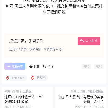
18号 周五未拿到房源的客户，提交护照和10%首付支票排
队等取消房源
点点赞赏，手留余香
给TA打赏
还没有人赞赏，快来当第一个赞赏的人吧！
0
0
海报分享
收藏
举报
The cove
云溪港
公寓与平层
社区楼盘
公寓与平层
顶奢豪宅楼盘
迪拜山庄的绿色艺术 LIME
帕加尼大厦 韵律与建筑的美学
GARDENS 公寓
巅峰 | 达兰卡
2022-7-17 13:15:00
2022-11-17 17:42:46