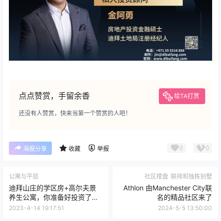
点点赞赏，手留余香
给TA打赏
还没有人赞赏，快来当第一个赞赏的人吧！
0
0
海报分享
收藏
举报
公寓与平层
社区楼盘
联排和独栋别墅
迪拜山庄的学区房+高尔夫景
Athlon 由Manchester City联
养生公寓，你准备好投资了
名的精品社区来了
吗？
2023-4-14 19:17:51
2024-5-5 13:50:00