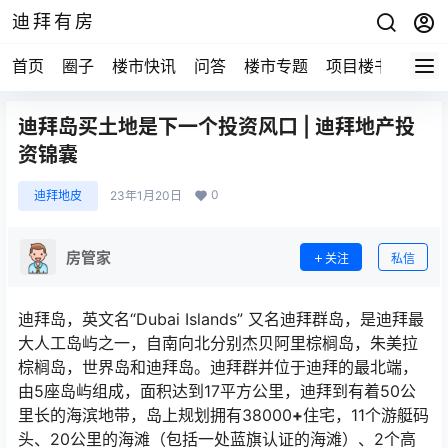
迪拜有房
首页
圈子
楼市快讯
问答
楼市专题
项目楼书
迪拜岛买土地是下一个投资风口 | 迪拜地产投
资锦囊
0
迪拜地皮
23年1月20日
房管家
关注
私信
迪拜岛，英文名“Dubai Islands” 又名迪拜群岛，是迪拜最
大人工岛屿之一，自南向北分别杰贝阿里棕榈岛，朱美拉
棕榈岛，世界岛和迪拜岛。迪拜群并位于迪拜的最北端，
由5座岛屿组成，面积达到17平方公里，迪拜到有着50公
里长的海滨地带，岛上规划拥有38000
+
住宅，11个游艇码
头、20公里的海滩（包括一处蓝旗认证的海滩）、2个高