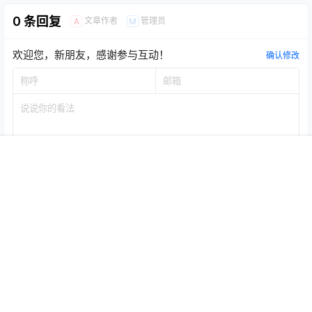
0 条回复
文章作者
管理员
A
M
欢迎您，新朋友，感谢参与互动！
确认修改
首页
专题
认证
搜索
菜单
我的
提交
暂无讨论，说说你的看法吧