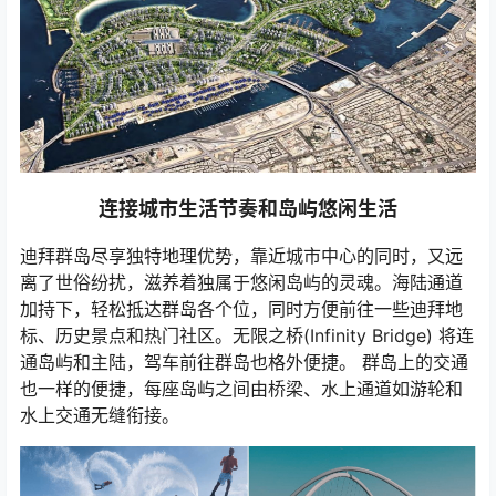
连接城市生活节奏和岛屿悠闲生活
迪拜群岛尽享独特地理优势，靠近城市中心的同时，又远
离了世俗纷扰，滋养着独属于悠闲岛屿的灵魂。海陆通道
加持下，轻松抵达群岛各个位，同时方便前往一些迪拜地
标、历史景点和热门社区。无限之桥(Infinity Bridge) 将连
通岛屿和主陆，驾车前往群岛也格外便捷。 群岛上的交通
也一样的便捷，每座岛屿之间由桥梁、水上通道如游轮和
水上交通无缝衔接。