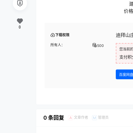
价格
0
迪拜山庄 
下载权限
所有人：
500
您当前
支付积
百度网
0 条回复
文章作者
管理员
A
M