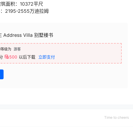
建筑面积：10372平尺
：2195-2555万迪拉姆
Address Villa 别墅楼书
的等级为
游客
分
500
以后下载
立即支付
盘
Time to cheers