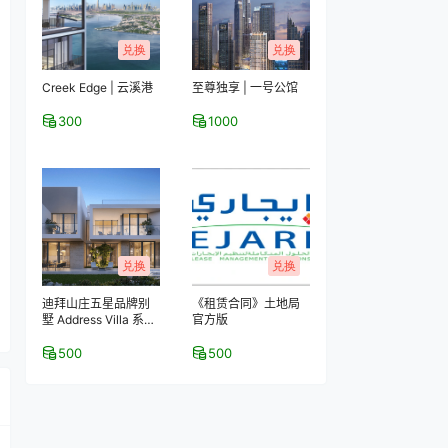
兑换
兑换
Creek Edge | 云溪港
至尊独享 | 一号公馆
300
1000
兑换
兑换
迪拜山庄五星品牌别
《租赁合同》土地局
墅 Address Villa 系列
官方版
楼书
500
500