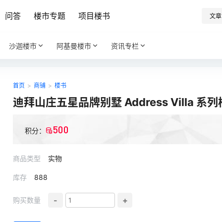
问答
楼市专题
项目楼书
文章
沙迦楼市
阿基曼楼市
资讯专栏
首页
>
商铺
>
楼书
迪拜山庄五星品牌别墅 Address Villa 系
500
积分：
商品类型
实物
库存
888
-
+
购买数量