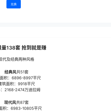
兑换
量138套 抢到就是赚
现代及经典两种风格
经典风
共51套
面积：6896-8997平尺
建筑面积：9918平尺
：2168-2474万迪拉姆
现代风
共87套
积：6983-10805平尺