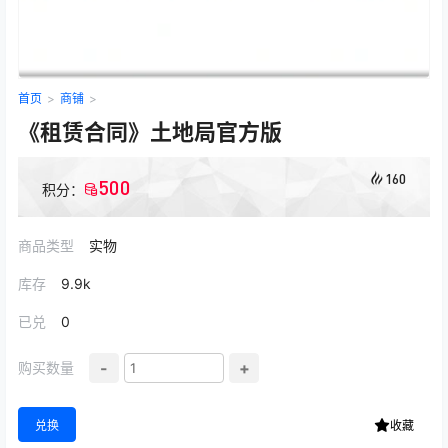
首页
>
商铺
>
《租赁合同》土地局官方版
160
500
积分：
商品类型
实物
库存
9.9k
已兑
0
-
+
购买数量
兑换
收藏