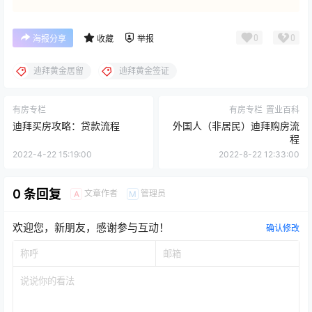
0
0
海报分享
收藏
举报
迪拜黄金居留
迪拜黄金签证
有房专栏
有房专栏
置业百科
迪拜买房攻略：贷款流程
外国人（非居民）迪拜购房流
程
2022-4-22 15:19:00
2022-8-22 12:33:00
0 条回复
文章作者
管理员
A
M
欢迎您，新朋友，感谢参与互动！
确认修改