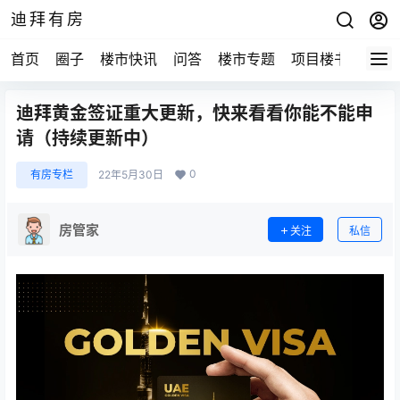
迪拜有房
首页
圈子
楼市快讯
问答
楼市专题
项目楼书
迪拜黄金签证重大更新，快来看看你能不能申
请（持续更新中）
0
有房专栏
22年5月30日
房管家
关注
私信