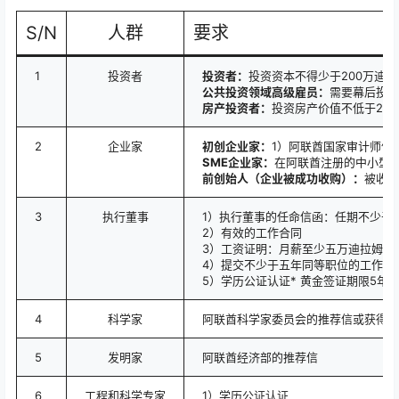
S/N
人群
要求
1
投资者
投资者：
投资资本不得少于200万迪拉姆
公共投资领域高级雇员：
需要幕后投资
房产投资者：
投资房产价值不低于200
2
企业家
初创企业家：
1）阿联酋国家审计师信
SME企业家：
在阿联酋注册的中小型企业
前创始人（企业被成功收购）：
被收购
3
执行董事
1）执行董事的任命信函：任期不少于
2）有效的工作合同
3）工资证明：月薪至少五万迪拉姆（
4）提交不少于五年同等职位的工作证
5）学历公证认证* 黄金签证期限5年
4
科学家
阿联酋科学家委员会的推荐信或获得过R
5
发明家
阿联酋经济部的推荐信
6
工程和科学专家
1）学历公证认证